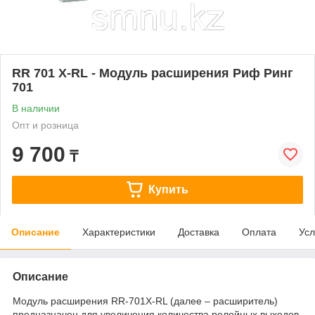
RR 701 Х-RL - Модуль расширения Риф Ринг
701
В наличии
Опт и розница
9 700
₸
Купить
Описание
Характеристики
Доставка
Оплата
Усл
Описание
Модуль расширения RR-701X-RL (далее – расширитель)
предназначен для увеличения количества релейных выходов