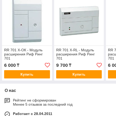
RR 701 Х-ОК - Модуль
RR 701 Х-RL - Модуль
RR 7
расширения Риф Ринг
расширения Риф Ринг
рас
701
701
701
6 000
9 700
6 0
₸
₸
Купить
Купить
О нас
Рейтинг не сформирован
Менее 5 отзывов за последний год
Работает с 28.04.2011