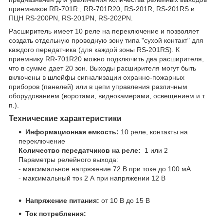
приемников RR-701R , RR-701R20, RS-201R, RS-201RS и
ПЦН RS-200PN, RS-201PN, RS-202PN.
Расширитель имеет 10 реле на переключение и позволяет
создать отдельную проводную зону типа "сухой контакт" для
каждого передатчика (для каждой зоны RS-201RS). К
приемнику RR-701R20 можно подключить два расширителя,
что в сумме дает 20 зон. Выходы расширителя могут быть
включены в шлейфы сигнализации охранно-пожарных
приборов (панелей) или в цепи управления различным
оборудованием (воротами, видеокамерами, освещением и т.
п.).
Технические характеристики
Информационная емкость:
10 реле, контакты на
переключение
Количество передатчиков на реле:
1 или 2
Параметры релейного выхода:
- максимальное напряжение 72 В при токе до 100 мА
- максимальный ток 2 А при напряжении 12 В
Напряжение питания:
от 10 В до 15 В
Ток потребления: