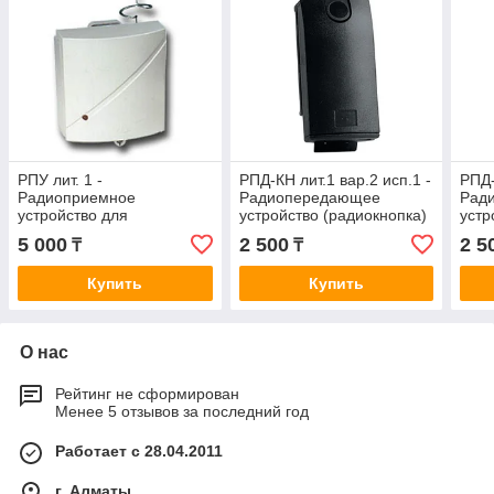
РПУ лит. 1 -
РПД-КН лит.1 вар.2 исп.1 -
РПД-
Радиоприемное
Радиопередающее
Рад
устройство для
устройство (радиокнопка)
устр
радиокнопки
5 000
2 500
2 5
₸
₸
Купить
Купить
О нас
Рейтинг не сформирован
Менее 5 отзывов за последний год
Работает с 28.04.2011
г. Алматы