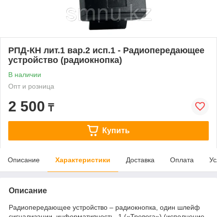
РПД-КН лит.1 вар.2 исп.1 - Радиопередающее
устройство (радиокнопка)
В наличии
Опт и розница
2 500
₸
Купить
Описание
Характеристики
Доставка
Оплата
Ус
Описание
Радиопередающее устройство – радиокнопка, один шлейф
сигнализации, информативность -1 («Тревога») (исполнение