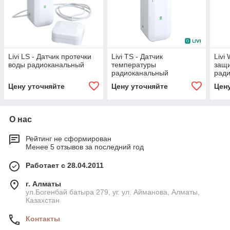
Livi LS - Датчик протечки
Livi TS - Датчик
Livi
воды радиоканальный
температуры
защи
радиоканальный
рад
Цену уточняйте
Цену уточняйте
Цен
О нас
Рейтинг не сформирован
Менее 5 отзывов за последний год
Работает с 28.04.2011
г. Алматы
ул.Богенбай батыра 279, уг. ул. Айманова, Алматы,
Казахстан
Контакты