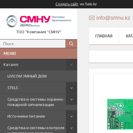
Создать сайт
на Satu.kz
info@smnu.kz
ТОО "Компания "СМНУ"
ГЛАВНАЯ
КАТ
Каталог
LIVICOM УМНЫЙ ДОМ
STELS
Средства и системы охранно-
пожарной сигнализации
Источники питания
Средства и системы контроля