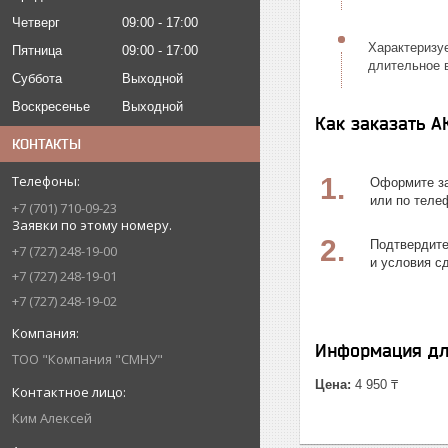
Четверг
09:00
17:00
Характеризу
Пятница
09:00
17:00
длительное 
Суббота
Выходной
Воскресенье
Выходной
Как заказать А
КОНТАКТЫ
1.
Оформите за
или по теле
+7 (701) 710-09-23
Заявки по этому номеру.
2.
Подтвердите
+7 (727) 248-19-00
и условия с
+7 (727) 248-19-01
+7 (727) 248-19-02
Информация дл
ТОО "Компания "СМНУ"
Цена:
4 950 ₸
Ким Алексей