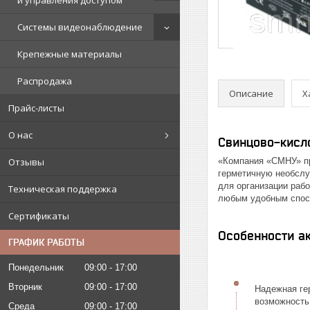
и управления доступом
Системы видеонаблюдение
Крепежные материалы
Распродажа
Описание
Х
Прайс-листы
О нас
Свинцово-кисло
«Компания «СМНУ» пр
Отзывы
герметичную необслу
для организации рабо
Техническая поддержка
любым удобным спос
Сертификаты
Особенности ак
ГРАФИК РАБОТЫ
Понедельник
09:00
17:00
Вторник
09:00
17:00
Надежная гер
возможность
Среда
09:00
17:00