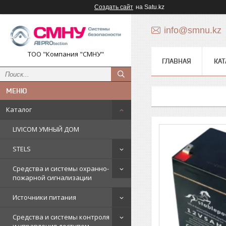
Создать сайт
на Satu.kz
info@smnu.kz
ТОО "Компания "СМНУ"
ГЛАВНАЯ
КАТ
Каталог
LIVICOM УМНЫЙ ДОМ
STELS
Средства и системы охранно-
пожарной сигнализации
Источники питания
Средства и системы контроля