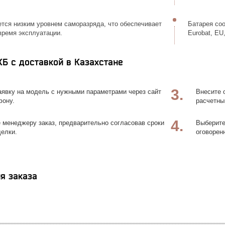
ется низким уровнем саморазряда, что обеспечивает
Батарея со
время эксплуатации.
Eurobat, EU
КБ с доставкой в Казахстане
3.
явку на модель с нужными параметрами через сайт
Внесите 
фону.
расчетны
4.
 менеджеру заказ, предварительно согласовав сроки
Выберите
делки.
оговорен
я заказа